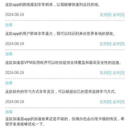
这款app的路线规划非常精准，让我能够快速到达目的地。
2024-08-19
支持
[0]
反对
[0]
游客
这款app的用户群体非常庞大，我可以结识到来自世界各地的朋友。
2024-08-19
支持
[0]
反对
[0]
游客
这款加速器VPM应用程序可以给你提供全球覆盖和最高安全性的连接。
2024-08-19
支持
[0]
反对
[0]
游客
这款软件的学习方式非常灵活，可以根据自己的需求选择学习方式。
2024-08-19
支持
[0]
反对
[0]
游客
这款加速器app的加速效果还是不错的，但偶尔也会出现卡顿的情况，希
望开发者能够优化一下。