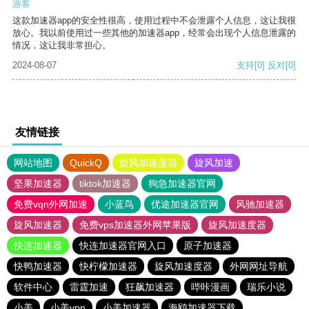
游客
这款加速器app的安全性很高，使用过程中不会泄露个人信息，这让我很
放心。我以前使用过一些其他的加速器app，经常会出现个人信息泄露的
情况，这让我非常担心。
2024-08-07
支持
[0]
反对
[0]
友情链接
网站地图
QuickQ
旋风加速度器
旋风加速
坚果加速器
tiktok加速器
狗急加速器官网
免费vqn外网加速
小蓝鸟
优途加速器官网
风驰加速器
旋风加速器
免费vps加速器外网苹果版
旋风加速度器
快连加速器
快连加速器官网入口
原子加速器
快鸭加速器
快柠檬加速器
旋风加速度器
外网网址导航
软件中心
雷霆加速
狂飙加速器
哔咔漫画
瑞乐小说
小美
小美vpn
小美加速器
海鸥加速器下载